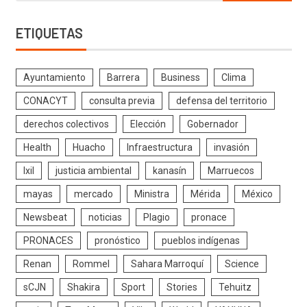
ETIQUETAS
Ayuntamiento
Barrera
Business
Clima
CONACYT
consulta previa
defensa del territorio
derechos colectivos
Elección
Gobernador
Health
Huacho
Infraestructura
invasión
Ixil
justicia ambiental
kanasín
Marruecos
mayas
mercado
Ministra
Mérida
México
Newsbeat
noticias
Plagio
pronace
PRONACES
pronóstico
pueblos indígenas
Renan
Rommel
Sahara Marroquí
Science
sCJN
Shakira
Sport
Stories
Tehuitz