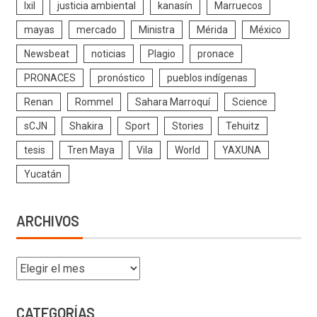
Ixil
justicia ambiental
kanasín
Marruecos
mayas
mercado
Ministra
Mérida
México
Newsbeat
noticias
Plagio
pronace
PRONACES
pronóstico
pueblos indígenas
Renan
Rommel
Sahara Marroquí
Science
sCJN
Shakira
Sport
Stories
Tehuitz
tesis
Tren Maya
Vila
World
YAXUNA
Yucatán
ARCHIVOS
CATEGORÍAS