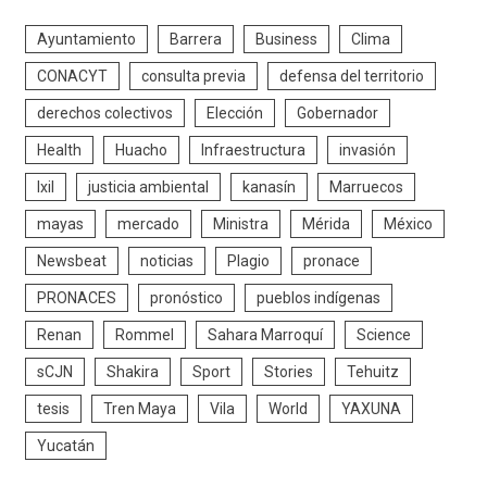
Ayuntamiento
Barrera
Business
Clima
CONACYT
consulta previa
defensa del territorio
derechos colectivos
Elección
Gobernador
Health
Huacho
Infraestructura
invasión
Ixil
justicia ambiental
kanasín
Marruecos
mayas
mercado
Ministra
Mérida
México
Newsbeat
noticias
Plagio
pronace
PRONACES
pronóstico
pueblos indígenas
Renan
Rommel
Sahara Marroquí
Science
sCJN
Shakira
Sport
Stories
Tehuitz
tesis
Tren Maya
Vila
World
YAXUNA
Yucatán