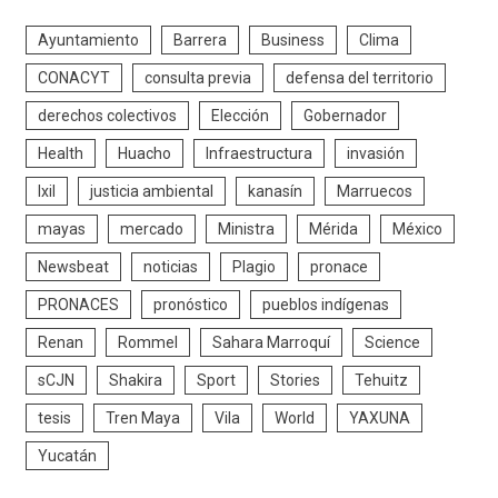
Ayuntamiento
Barrera
Business
Clima
CONACYT
consulta previa
defensa del territorio
derechos colectivos
Elección
Gobernador
Health
Huacho
Infraestructura
invasión
Ixil
justicia ambiental
kanasín
Marruecos
mayas
mercado
Ministra
Mérida
México
Newsbeat
noticias
Plagio
pronace
PRONACES
pronóstico
pueblos indígenas
Renan
Rommel
Sahara Marroquí
Science
sCJN
Shakira
Sport
Stories
Tehuitz
tesis
Tren Maya
Vila
World
YAXUNA
Yucatán