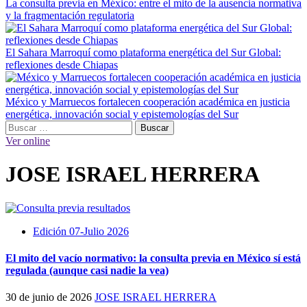
La consulta previa en México: entre el mito de la ausencia normativa
y la fragmentación regulatoria
El Sahara Marroquí como plataforma energética del Sur Global:
reflexiones desde Chiapas
México y Marruecos fortalecen cooperación académica en justicia
energética, innovación social y epistemologías del Sur
Menú
Buscar:
principal
Ver online
JOSE ISRAEL HERRERA
Edición 07-Julio 2026
El mito del vacío normativo: la consulta previa en México sí está
regulada (aunque casi nadie la vea)
30 de junio de 2026
JOSE ISRAEL HERRERA