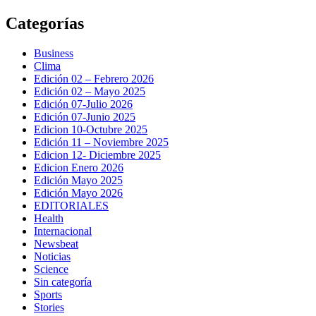
Saltar
Categorías
al
contenido
Business
Clima
Edición 02 – Febrero 2026
Edición 02 – Mayo 2025
Edición 07-Julio 2026
Edición 07-Junio 2025
Edicion 10-Octubre 2025
Edición 11 – Noviembre 2025
Edicion 12- Diciembre 2025
Edicion Enero 2026
Edición Mayo 2025
Edición Mayo 2026
EDITORIALES
Health
Internacional
Newsbeat
Noticias
Science
Sin categoría
Sports
Stories