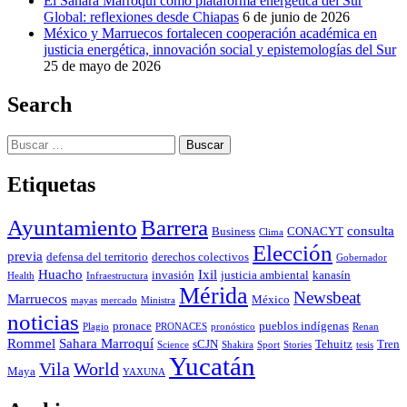
El Sahara Marroquí como plataforma energética del Sur
Global: reflexiones desde Chiapas
6 de junio de 2026
México y Marruecos fortalecen cooperación académica en
justicia energética, innovación social y epistemologías del Sur
25 de mayo de 2026
Search
Buscar:
Etiquetas
Ayuntamiento
Barrera
consulta
Business
CONACYT
Clima
Elección
previa
defensa del territorio
derechos colectivos
Gobernador
Huacho
Ixil
invasión
justicia ambiental
kanasín
Health
Infraestructura
Mérida
Newsbeat
Marruecos
México
mayas
mercado
Ministra
noticias
pronace
pueblos indígenas
Plagio
PRONACES
pronóstico
Renan
Rommel
Sahara Marroquí
sCJN
Tehuitz
Tren
Science
Shakira
Sport
Stories
tesis
Yucatán
Vila
World
Maya
YAXUNA