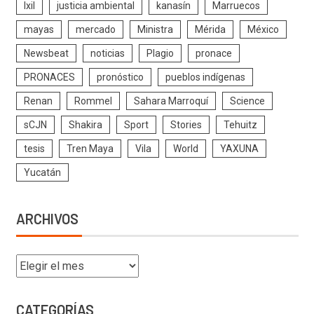
Ixil
justicia ambiental
kanasín
Marruecos
mayas
mercado
Ministra
Mérida
México
Newsbeat
noticias
Plagio
pronace
PRONACES
pronóstico
pueblos indígenas
Renan
Rommel
Sahara Marroquí
Science
sCJN
Shakira
Sport
Stories
Tehuitz
tesis
Tren Maya
Vila
World
YAXUNA
Yucatán
ARCHIVOS
CATEGORÍAS