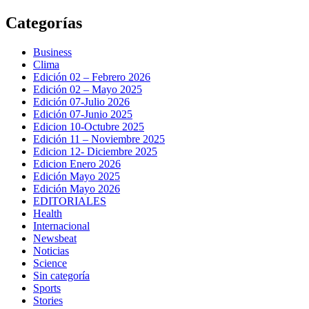
Saltar
Categorías
al
contenido
Business
Clima
Edición 02 – Febrero 2026
Edición 02 – Mayo 2025
Edición 07-Julio 2026
Edición 07-Junio 2025
Edicion 10-Octubre 2025
Edición 11 – Noviembre 2025
Edicion 12- Diciembre 2025
Edicion Enero 2026
Edición Mayo 2025
Edición Mayo 2026
EDITORIALES
Health
Internacional
Newsbeat
Noticias
Science
Sin categoría
Sports
Stories