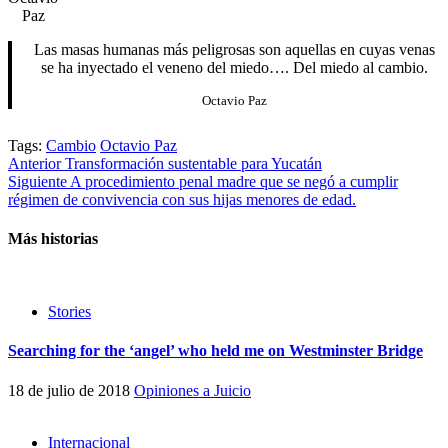
Paz
Las masas humanas más peligrosas son aquellas en cuyas venas
se ha inyectado el veneno del miedo…. Del miedo al cambio.
Octavio Paz
Tags:
Cambio
Octavio Paz
Post
Anterior
Transformación sustentable para Yucatán
Siguiente
A procedimiento penal madre que se negó a cumplir
navigation
régimen de convivencia con sus hijas menores de edad.
Más historias
Stories
Searching for the ‘angel’ who held me on Westminster Bridge
18 de julio de 2018
Opiniones a Juicio
Internacional