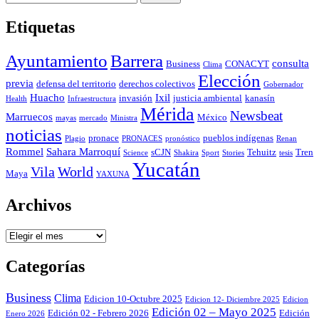
Etiquetas
Ayuntamiento
Barrera
consulta
Business
CONACYT
Clima
Elección
previa
defensa del territorio
derechos colectivos
Gobernador
Huacho
Ixil
invasión
justicia ambiental
kanasín
Health
Infraestructura
Mérida
Newsbeat
Marruecos
México
mayas
mercado
Ministra
noticias
pronace
pueblos indígenas
Plagio
PRONACES
pronóstico
Renan
Rommel
Sahara Marroquí
sCJN
Tehuitz
Tren
Science
Shakira
Sport
Stories
tesis
Yucatán
Vila
World
Maya
YAXUNA
Archivos
Archivos
Categorías
Business
Clima
Edicion 10-Octubre 2025
Edicion 12- Diciembre 2025
Edicion
Edición 02 – Mayo 2025
Edición 02 - Febrero 2026
Edición
Enero 2026