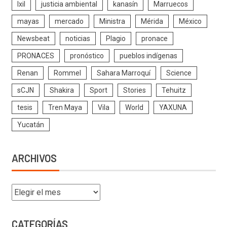
Ixil
justicia ambiental
kanasín
Marruecos
mayas
mercado
Ministra
Mérida
México
Newsbeat
noticias
Plagio
pronace
PRONACES
pronóstico
pueblos indígenas
Renan
Rommel
Sahara Marroquí
Science
sCJN
Shakira
Sport
Stories
Tehuitz
tesis
Tren Maya
Vila
World
YAXUNA
Yucatán
ARCHIVOS
CATEGORÍAS