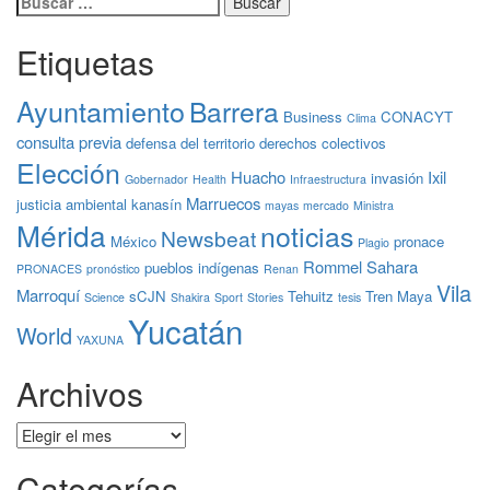
Etiquetas
Ayuntamiento
Barrera
Business
CONACYT
Clima
consulta previa
defensa del territorio
derechos colectivos
Elección
Huacho
Ixil
invasión
Gobernador
Health
Infraestructura
Marruecos
justicia ambiental
kanasín
mayas
mercado
Ministra
Mérida
noticias
Newsbeat
México
pronace
Plagio
Rommel
Sahara
pueblos indígenas
PRONACES
pronóstico
Renan
Vila
Marroquí
sCJN
Tehuitz
Tren Maya
Science
Shakira
Sport
Stories
tesis
Yucatán
World
YAXUNA
Archivos
Archivos
Categorías