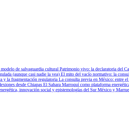
Patrimonio vivo: la declaratoria del 
El mito del vacío normativo: la consu
La consulta previa en México: entre el
El Sahara Marroquí como plataforma energética
México y Marruec