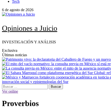
Tech
6 de agosto de 2026
Opiniones a Juicio
INVESTIGACIÓN Y ANÁLISIS
Exclusiva
Últimas noticias
innovación social y epistemologías del Sur
Menú
Buscar:
principal
Ver online
Proverbios