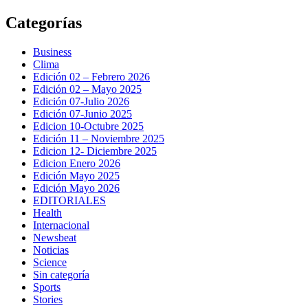
Saltar
Categorías
al
contenido
Business
Clima
Edición 02 – Febrero 2026
Edición 02 – Mayo 2025
Edición 07-Julio 2026
Edición 07-Junio 2025
Edicion 10-Octubre 2025
Edición 11 – Noviembre 2025
Edicion 12- Diciembre 2025
Edicion Enero 2026
Edición Mayo 2025
Edición Mayo 2026
EDITORIALES
Health
Internacional
Newsbeat
Noticias
Science
Sin categoría
Sports
Stories