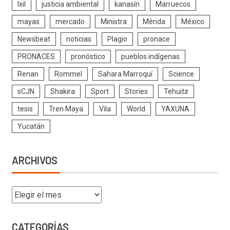
Ixil
justicia ambiental
kanasín
Marruecos
mayas
mercado
Ministra
Mérida
México
Newsbeat
noticias
Plagio
pronace
PRONACES
pronóstico
pueblos indígenas
Renan
Rommel
Sahara Marroquí
Science
sCJN
Shakira
Sport
Stories
Tehuitz
tesis
Tren Maya
Vila
World
YAXUNA
Yucatán
ARCHIVOS
CATEGORÍAS