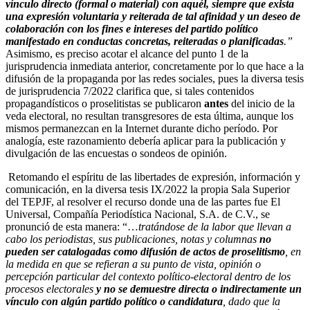
vínculo directo (formal o material) con aquél, siempre que exista
una expresión voluntaria y reiterada de tal afinidad y un deseo de
colaboración con los fines e intereses del partido político
manifestado en conductas concretas, reiteradas o planificadas
.”
Asimismo, es preciso acotar el alcance del punto 1 de la
jurisprudencia inmediata anterior, concretamente por lo que hace a la
difusión de la propaganda por las redes sociales, pues la diversa tesis
de jurisprudencia 7/2022 clarifica que, si tales contenidos
propagandísticos o proselitistas se publicaron
antes
del inicio de la
veda electoral, no resultan transgresores de esta última, aunque los
mismos permanezcan en la Internet durante dicho período. Por
analogía, este razonamiento debería aplicar para la publicación y
divulgación de las encuestas o sondeos de opinión.
Retomando el espíritu de las libertades de expresión, información y
comunicación, en la diversa tesis IX/2022 la propia Sala Superior
del TEPJF, al resolver el recurso donde una de las partes fue El
Universal, Compañía Periodística Nacional, S.A. de C.V., se
pronunció de esta manera: “…
tratándose de la labor que llevan a
cabo los periodistas, sus publicaciones, notas y columnas
no
pueden ser catalogadas como difusión de actos de proselitismo
, en
la medida en que se refieran a su punto de vista, opinión o
percepción particular del contexto político-electoral dentro de los
procesos electorales
y no se demuestre directa o indirectamente un
vínculo con algún partido político o candidatura
, dado que la