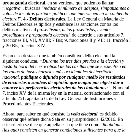
propaganda electoral
, en su vertiente que podemos llamar
“
negativa
”, buscaría “
reducir el número de adeptos, simpatizantes o
votos de los otros partidos políticos que intervienen en la contienda
electoral
”.
4.- Delitos electorales
. La Ley General en Materia de
Delitos Electorales tipifica y establece las sanciones contra los
delitos relativos al
proselitismo
,
actos proselitistas
,
eventos
proselitistas
y
propaganda electoral
, de acuerdo a sus artículos 7,
fracciones III, VII, XVIII; 7 Bis; 9, fracciones II y VII; 11, fracción I
y 20 Bis, fracción XIV.
Es preciso destacar que también constituye delito electoral la
siguiente conducta
: “Durante los tres días previos a la elección y
hasta la hora del cierre oficial de las casillas que se encuentren en
las zonas de husos horarios más occidentales del territorio
nacional,
publique o difunda por cualquier medio los resultados
de encuestas o sondeos de opinión que tengan por objeto dar a
conocer las preferencias electorales de los ciudadanos
;”.
Numeral
7, inciso XV de la misma ley en la materia, correlacionado con el
artículo 251, apartado 6, de la Ley General de Instituciones y
Procedimientos Electorales.
Ahora, para saber en qué consiste la
veda electoral
, es debido
observar qué refiere dicha Sala en su jurisprudencia 42/2016. En
este criterio se dice que aquella es la que tiene como “
finalidades
(las que) consisten en generar condiciones suficientes para que la