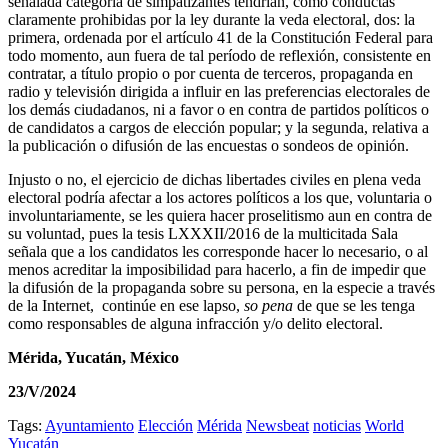
señalada categoría de simpatizantes tendrían, como conductas
claramente prohibidas por la ley durante la veda electoral, dos: la
primera, ordenada por el artículo 41 de la Constitución Federal para
todo momento, aun fuera de tal período de reflexión, consistente
en
contratar, a título propio o por cuenta de terceros, propaganda en
radio y televisión dirigida a influir en las preferencias electorales de
los demás ciudadanos, ni a favor o en contra de partidos políticos o
de candidatos a cargos de elección popular; y la segunda, relativa a
la publicación o difusión de las encuestas o sondeos de opinión.
Injusto o no, el ejercicio de dichas libertades civiles en plena veda
electoral podría afectar a los actores políticos a los que, voluntaria o
involuntariamente, se les quiera hacer proselitismo aun en contra de
su voluntad, pues la tesis LXXXII/2016 de la multicitada Sala
señala que a los candidatos les corresponde hacer lo necesario, o al
menos acreditar la imposibilidad para hacerlo, a fin de impedir que
la difusión de la propaganda sobre su persona, en la especie a través
de la Internet, continúe en ese lapso,
so pena
de que se les tenga
como responsables de alguna infracción y/o delito electoral.
Mérida, Yucatán, México
23/V/2024
Tags:
Ayuntamiento
Elección
Mérida
Newsbeat
noticias
World
Yucatán