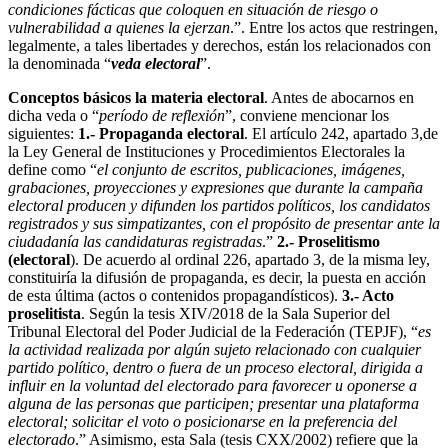
condiciones fácticas que coloquen en situación de riesgo o
vulnerabilidad a quienes la ejerzan
.”. Entre los actos que restringen,
legalmente, a tales libertades y derechos, están los relacionados con
la denominada “
veda electoral
”.
Conceptos básicos la materia electoral
. Antes de abocarnos en
dicha veda o “
período de reflexión
”, conviene mencionar los
siguientes:
1.-
Propaganda electoral
. El
artículo 242, apartado 3,de
la Ley General de Instituciones y Procedimientos Electorales la
define como “
el conjunto de escritos, publicaciones, imágenes,
grabaciones, proyecciones y expresiones que durante la campaña
electoral producen y difunden los partidos políticos, los candidatos
registrados y sus simpatizantes, con el propósito de presentar ante la
ciudadanía las candidaturas registradas
.”
2.- Proselitismo
(electoral
). De acuerdo al ordinal 226, apartado 3, de la misma ley,
constituiría la difusión de propaganda, es decir, la puesta en acción
de esta última (actos o contenidos propagandísticos).
3.- Acto
proselitista
. Según la tesis XIV/2018 de la Sala Superior del
Tribunal Electoral del Poder Judicial de la Federación (TEPJF), “
es
la actividad realizada por algún sujeto relacionado con cualquier
partido político, dentro o fuera de un proceso electoral, dirigida a
influir en la voluntad del electorado para favorecer u oponerse a
alguna de las personas que participen; presentar una plataforma
electoral; solicitar el voto o posicionarse en la preferencia del
electorado
.” Asimismo, esta Sala (tesis CXX/2002) refiere que la