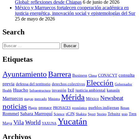
Global: reflexiones desde Chiapas
6 de junio de 2026
México y Marruecos fortalecen cooperación académica en
justicia energética, innovación social y epistemologías del Sur
25 de mayo de 2026
Search
Buscar:
Etiquetas
Ayuntamiento
Barrera
consulta
Business
CONACYT
Clima
Elección
previa
defensa del territorio
derechos colectivos
Gobernador
Huacho
Ixil
invasión
justicia ambiental
kanasín
Health
Infraestructura
Mérida
Newsbeat
Marruecos
México
mayas
mercado
Ministra
noticias
pronace
pueblos indígenas
Plagio
PRONACES
pronóstico
Renan
Rommel
Sahara Marroquí
sCJN
Tehuitz
Tren
Science
Shakira
Sport
Stories
tesis
Yucatán
Vila
World
Maya
YAXUNA
Archivos