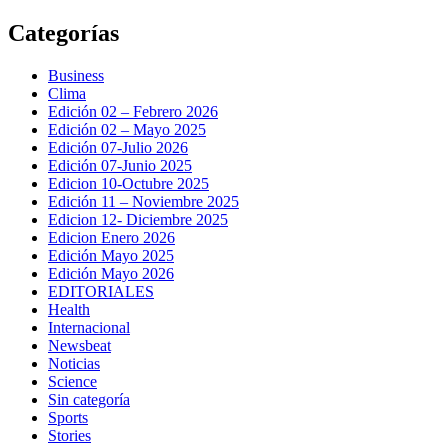
Saltar
Categorías
al
contenido
Business
Clima
Edición 02 – Febrero 2026
Edición 02 – Mayo 2025
Edición 07-Julio 2026
Edición 07-Junio 2025
Edicion 10-Octubre 2025
Edición 11 – Noviembre 2025
Edicion 12- Diciembre 2025
Edicion Enero 2026
Edición Mayo 2025
Edición Mayo 2026
EDITORIALES
Health
Internacional
Newsbeat
Noticias
Science
Sin categoría
Sports
Stories