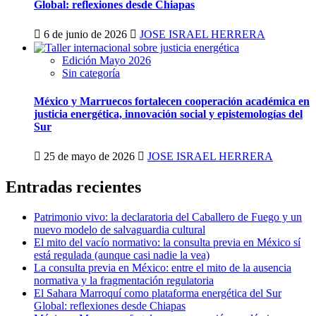
Global: reflexiones desde Chiapas
6 de junio de 2026
JOSE ISRAEL HERRERA
Edición Mayo 2026
Sin categoría
México y Marruecos fortalecen cooperación académica en
justicia energética, innovación social y epistemologías del
Sur
25 de mayo de 2026
JOSE ISRAEL HERRERA
Entradas recientes
Patrimonio vivo: la declaratoria del Caballero de Fuego y un
nuevo modelo de salvaguardia cultural
El mito del vacío normativo: la consulta previa en México sí
está regulada (aunque casi nadie la vea)
La consulta previa en México: entre el mito de la ausencia
normativa y la fragmentación regulatoria
El Sahara Marroquí como plataforma energética del Sur
Global: reflexiones desde Chiapas