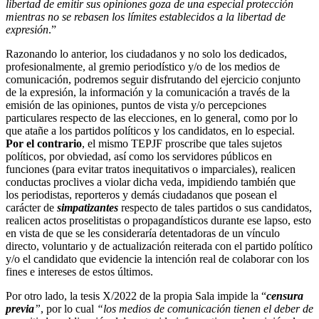
libertad de emitir sus opiniones goza de una especial protección
mientras no se rebasen los límites establecidos a la libertad de
expresión
.”
Razonando lo anterior, los ciudadanos y no solo los dedicados,
profesionalmente, al gremio periodístico y/o de los medios de
comunicación, podremos seguir disfrutando del ejercicio conjunto
de la expresión, la información y la comunicación a través de la
emisión de las opiniones, puntos de vista y/o percepciones
particulares respecto de las elecciones, en lo general, como por lo
que atañe a los partidos políticos y los candidatos, en lo especial.
Por el contrario
, el mismo TEPJF proscribe que tales sujetos
políticos, por obviedad, así como los servidores públicos en
funciones (para evitar tratos inequitativos o imparciales), realicen
conductas proclives a violar dicha veda, impidiendo también que
los periodistas, reporteros y demás ciudadanos que posean el
carácter de
simpatizantes
respecto de tales partidos o sus candidatos,
realicen actos proselitistas o propagandísticos durante ese lapso, esto
en vista de que se les consideraría detentadoras de un vínculo
directo, voluntario y de actualización reiterada con el partido político
y/o el candidato que evidencie la intención real de colaborar con los
fines e intereses de estos últimos.
Por otro lado, la tesis X/2022 de la propia Sala impide la “
censura
previa
”
, por lo cual
“l
os medios de comunicación tienen el deber de