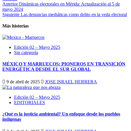
Post
Anterior
Dinámicas electorales en Mérida: Actualización al 5 de
mayo 2024
navigation
Siguiente
Las denuncias mediáticas como delito en la veda electoral
Más historias
Edición 02 – Mayo 2025
Sin categoría
MÉXICO Y MARRUECOS: PIONEROS EN TRANSICIÓN
ENERGÉTICA DESDE EL SUR GLOBAL
9 de abril de 2025
JOSE ISRAEL HERRERA
Edición 02 – Mayo 2025
EDITORIALES
¿Qué es la justicia ambiental? Un enfoque desde los pueblos
indígenas