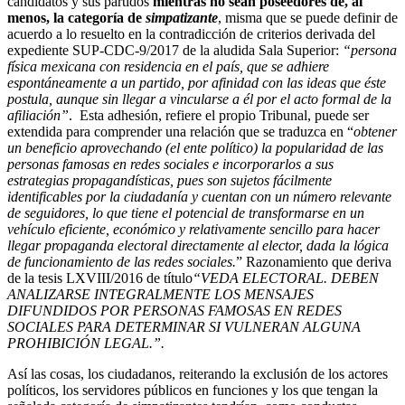
candidatos y sus partidos
mientras no sean poseedores de, al
menos, la categoría de
simpatizante
, misma que se puede definir de
acuerdo a lo resuelto en la contradicción de criterios derivada del
expediente SUP-CDC-9/2017 de la aludida Sala Superior:
“persona
física mexicana con residencia en el país, que se adhiere
espontáneamente a un partido, por afinidad con las ideas que éste
postula, aunque sin llegar a vincularse a él por el acto formal de la
afiliación”
. Esta adhesión, refiere el propio Tribunal, puede ser
extendida para comprender una relación que se traduzca en “
obtener
un beneficio aprovechando (el ente político) la popularidad de las
personas famosas en redes sociales e incorporarlos a sus
estrategias propagandísticas, pues son sujetos fácilmente
identificables por la ciudadanía y cuentan con un número relevante
de seguidores, lo que tiene el potencial de transformarse en un
vehículo eficiente, económico y relativamente sencillo para hacer
llegar propaganda electoral directamente al elector, dada la lógica
de funcionamiento de las redes sociales.
” Razonamiento que deriva
de la tesis LXVIII/2016 de título
“VEDA ELECTORAL. DEBEN
ANALIZARSE INTEGRALMENTE LOS MENSAJES
DIFUNDIDOS POR PERSONAS FAMOSAS EN REDES
SOCIALES PARA DETERMINAR SI VULNERAN ALGUNA
PROHIBICIÓN LEGAL.”.
Así las cosas, los ciudadanos, reiterando la exclusión de los actores
políticos, los servidores públicos en funciones y los que tengan la