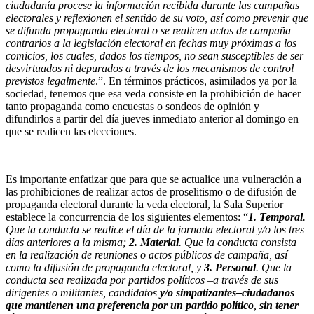
ciudadanía procese la información recibida durante las campañas
electorales y reflexionen el sentido de su voto, así como prevenir que
se difunda propaganda electoral o se realicen actos de campaña
contrarios a la legislación electoral en fechas muy próximas a los
comicios, los cuales, dados los tiempos, no sean susceptibles de ser
desvirtuados ni depurados a través de los mecanismos de control
previstos legalmente
.”. En términos prácticos, asimilados ya por la
sociedad, tenemos que esa veda consiste en la prohibición de hacer
tanto propaganda como encuestas o sondeos de opinión y
difundirlos a partir del día jueves inmediato anterior al domingo en
que se realicen las elecciones.
Es importante enfatizar que para que se actualice una vulneración a
las prohibiciones de realizar actos de proselitismo o de difusión de
propaganda electoral durante la veda electoral, la Sala Superior
establece la concurrencia de los siguientes elementos: “
1. Temporal
.
Que la conducta se realice el día de la jornada electoral y/o los tres
días anteriores a la misma;
2. Material
. Que la conducta consista
en la realización de reuniones o actos públicos de campaña, así
como la difusión de propaganda electoral, y
3. Personal
. Que la
conducta sea realizada por partidos políticos –a través de sus
dirigentes o militantes, candidatos
y/o simpatizantes–ciudadanos
que mantienen una preferencia por un partido político
,
sin tener